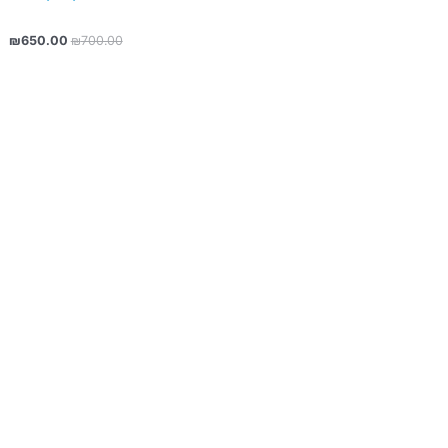
₪
650.00
₪
700.00