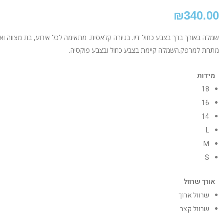
₪
340.00
שמלה באורך ברך בצבע כחול דיו. בגיזרה קלאסית. מתאימה לכל אירוע, בת מצווה 
מתחת למרפק.השמלה קיימת בצבע כחול ובצבע פוקסיה.
מידות
18
16
14
L
M
S
אורך שרוול
שרוול ארוך
שרוול קצר